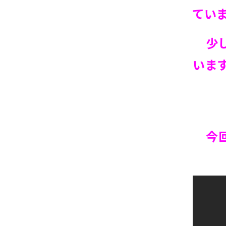
てい
少し
います
今回