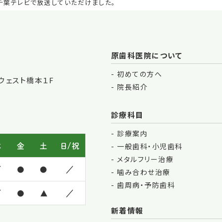
千葉テレビで放送していただけました。
原歯科医院について
初めての方へ
ウェスト橋本１F
院長紹介
診療科目
診療案内
木
金
土
日/祝
一般歯科・小児歯科
メタルフリー治療
／
●
●
／
噛み合わせ治療
歯周病・予防歯科
／
●
▲
／
新着情報