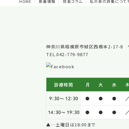
HOME
新着情報
院長コラム
私の弟の詩集につて
神奈川県相模原市緑区西橋本2-17-8 
TEL.042-779-9877
診療時間
月
火
水
9：30～
12：30
●
●
●
14：30～
19：30
●
●
●
▲…土曜日は18:00まで