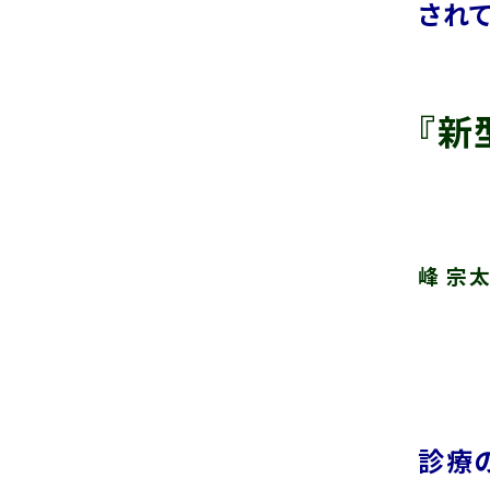
され
『新
知
峰 宗
診療