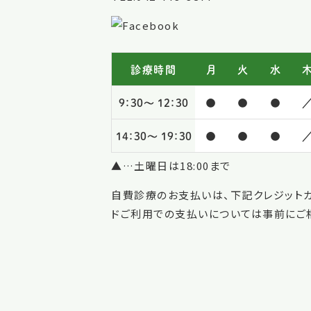
診療時間
月
火
水
9：30～
12：30
●
●
●
14：30～
19：30
●
●
●
▲…土曜日は18:00まで
自費診療のお支払いは、下記クレジット
ドご利用での支払いについては事前にご相