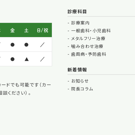
診療科目
診療案内
木
金
土
日/祝
一般歯科・小児歯科
メタルフリー治療
／
●
●
／
噛み合わせ治療
歯周病・予防歯科
／
●
▲
／
新着情報
お知らせ
カードでも可能です（カー
院長コラム
談ください）。