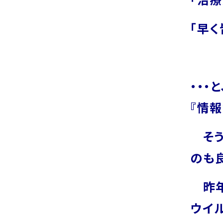
「早
e
・・
『情
そう
のも
昨年
ウイ