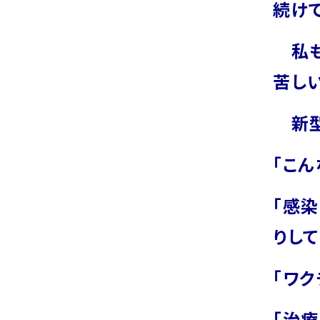
続け
私も
苦し
新型
「こ
「感
りし
「ワク
「治療